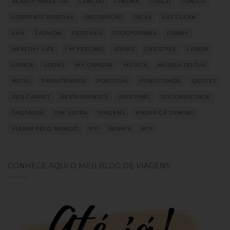
BEAUTY*MAKE-UP
CANCRO
CINEMA
COACH
CONTOS
CORRENTE POSITIVA
DECORAÇÃO
DICAS
EAT CLEAN
EUA
FASHION
FESTIVAIS
FOOD*DRINKS
FUNNY
HEALTHY LIFE
I'M FEELING
IDEIAS
LIFESTYLE
LISBOA
LIVROS
LOOKS
MY CAMERA
MÚSICA
MÚSICA DO DIA
NATAL
PASSATEMPOS
PORTUGAL
PUBLICIDADE
QUOTES
RED CARPET
RESTAURANTES
SHOPPING
SOLIDARIEDADE
TAILÂNDIA
TIM VIEIRA
VIAGENS
VIAJAR CÁ DENTRO
VIAJAR PELO MUNDO
VIP
WISH'S
WTF
CONHECE AQUI O MEU BLOG DE VIAGENS