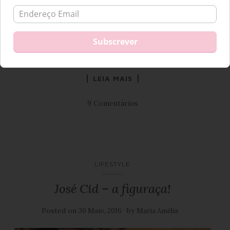
insuportável, também eu lhe achava graça! É de longe, a
pessoa mais mal encarada que vi na minha vida… Ao início
ainda tentei dar-lhe amor aos molhos para ver se desarmava
aquele ar de padeira de Aljubarrota, […]
LEIA MAIS
9 Comentários
LIFESTYLE
José Cid – a figuraça!
Posted on
by
30 Maio, 2016
Maria Amélia