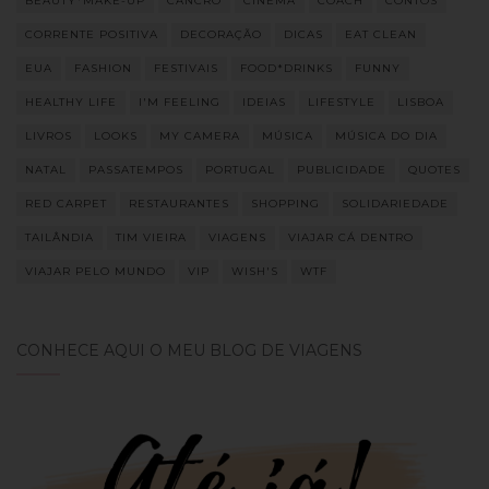
BEAUTY*MAKE-UP
CANCRO
CINEMA
COACH
CONTOS
CORRENTE POSITIVA
DECORAÇÃO
DICAS
EAT CLEAN
EUA
FASHION
FESTIVAIS
FOOD*DRINKS
FUNNY
HEALTHY LIFE
I'M FEELING
IDEIAS
LIFESTYLE
LISBOA
LIVROS
LOOKS
MY CAMERA
MÚSICA
MÚSICA DO DIA
NATAL
PASSATEMPOS
PORTUGAL
PUBLICIDADE
QUOTES
RED CARPET
RESTAURANTES
SHOPPING
SOLIDARIEDADE
TAILÂNDIA
TIM VIEIRA
VIAGENS
VIAJAR CÁ DENTRO
VIAJAR PELO MUNDO
VIP
WISH'S
WTF
CONHECE AQUI O MEU BLOG DE VIAGENS