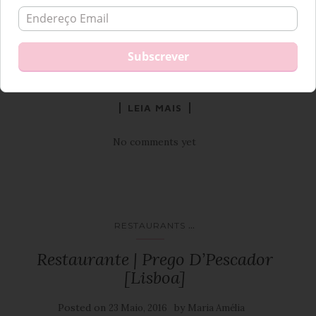
algum tempo! Gosto muito deste restaurante, como diria o
Malato: “Já fui muito feliz aqui!” Fui algumas vezes, umas de
passagem, outras com reserva para assinalar alguma data
mais especial, mas foi sempre muito giro. […]
LEIA MAIS
No comments yet
...
RESTAURANTS
Restaurante | Prego D’Pescador
[Lisboa]
Posted on
by
23 Maio, 2016
Maria Amélia