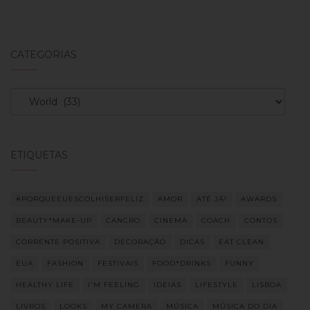
CATEGORIAS
Categorias
ETIQUETAS
#PORQUEEUESCOLHISERFELIZ
AMOR
ATÉ JÁ!
AWARDS
BEAUTY*MAKE-UP
CANCRO
CINEMA
COACH
CONTOS
CORRENTE POSITIVA
DECORAÇÃO
DICAS
EAT CLEAN
EUA
FASHION
FESTIVAIS
FOOD*DRINKS
FUNNY
HEALTHY LIFE
I'M FEELING
IDEIAS
LIFESTYLE
LISBOA
LIVROS
LOOKS
MY CAMERA
MÚSICA
MÚSICA DO DIA