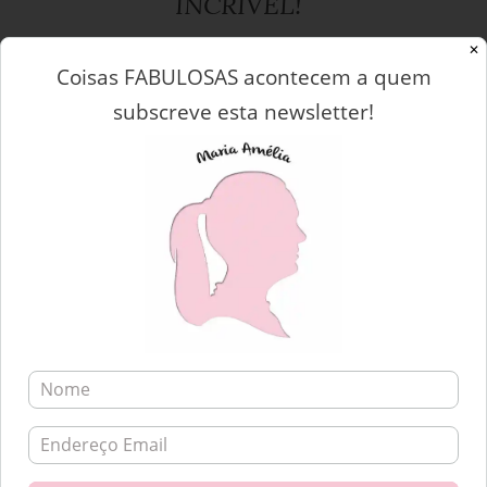
INCRÍVEL!
Posted on
by
4 Junho, 2018
Maria Amélia
✕
Coisas FABULOSAS acontecem a quem
subscreve esta newsletter!
Foi no início de Maio que partilhei convosco a grande
novidade. Maio e uma grande NOVIDADE! Apresentei-vos o
meu novo blog de viagens! Chama-se Até Já e está à vossa
espera aqui: Até Já! No entanto, irei partilhar também aqui o
que tenho conhecido no mundo. E é por isso que hoje venho
falar da […]