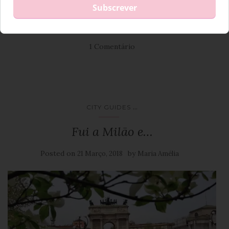
LEIA MAIS
1 Comentário
...
CITY GUIDES
Fui a Milão e…
Posted on
by
21 Março, 2018
Maria Amélia