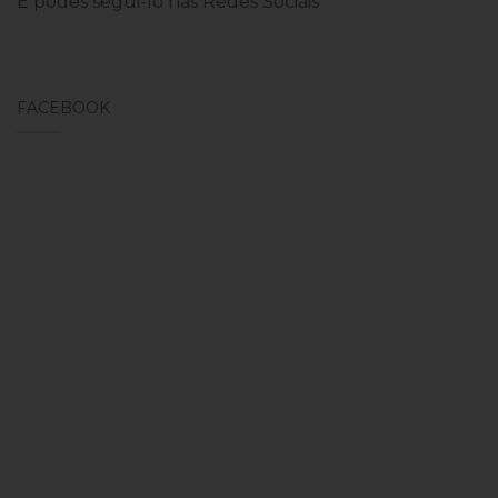
E podes segui-lo nas Redes Sociais
FACEBOOK