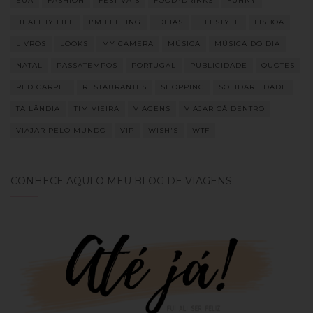
EUA
FASHION
FESTIVAIS
FOOD*DRINKS
FUNNY
HEALTHY LIFE
I'M FEELING
IDEIAS
LIFESTYLE
LISBOA
LIVROS
LOOKS
MY CAMERA
MÚSICA
MÚSICA DO DIA
NATAL
PASSATEMPOS
PORTUGAL
PUBLICIDADE
QUOTES
RED CARPET
RESTAURANTES
SHOPPING
SOLIDARIEDADE
TAILÂNDIA
TIM VIEIRA
VIAGENS
VIAJAR CÁ DENTRO
VIAJAR PELO MUNDO
VIP
WISH'S
WTF
CONHECE AQUI O MEU BLOG DE VIAGENS