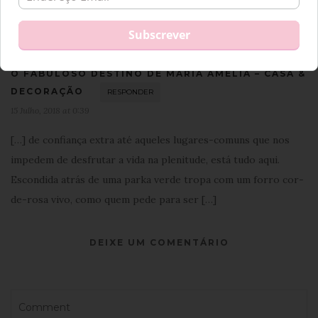
MARIA AMÉLIA
RESPONDER
26 Janeiro, 2016 at 17:32
Obrigada pela visita! Beijinhos
O FABULOSO DESTINO DE MARIA AMÉLIA – CASA &
DECORAÇÃO
RESPONDER
15 Julho, 2018 at 0:39
[…] de confiança extra até aqueles lugares-comuns que nos
impedem de desfrutar a vida na plenitude, está tudo aqui.
Escondida atrás de uma parka verde tropa com um forro cor-
de-rosa vivo, como quem pede para ser […]
DEIXE UM COMENTÁRIO