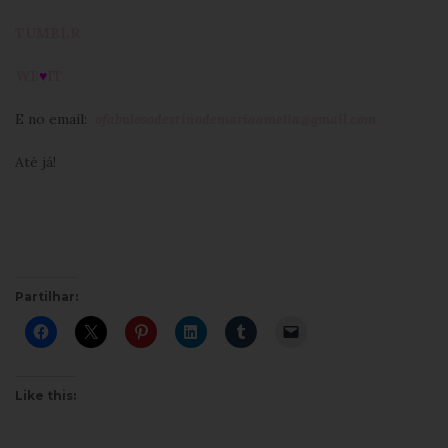
TUMBLR
WE
♥
IT
E no email:
ofabulosodestinodemariaamelia@gmail.com
Até já!
Partilhar:
Like this: