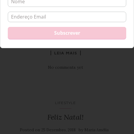
arrumadas… Que o bolo-rei torrado com manteiga deixou de
ser o pequeno-almoço… Que os enfeites de Natal já foram
guardados… Está na altura de pensar em si! Sim, em si! Ao
falar com um amigo meu, reparei que antes as pessoas
acreditavam […]
LEIA MAIS
No comments yet
LIFESTYLE
Feliz Natal!
Posted on
by
25 Dezembro, 2018
Maria Amélia