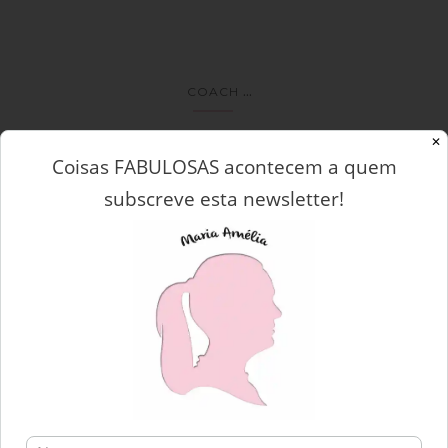
...
COACH
Está na altura de pensar em si!
✕
Coisas FABULOSAS acontecem a quem
Posted on
by
15 Janeiro, 2019
Maria Amélia
subscreve esta newsletter!
Agora que o Janeiro já vai a meio… Que as festas já estão