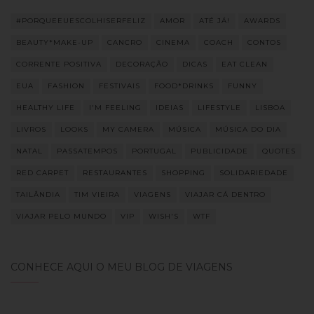
#PORQUEEUESCOLHISERFELIZ
AMOR
ATÉ JÁ!
AWARDS
BEAUTY*MAKE-UP
CANCRO
CINEMA
COACH
CONTOS
CORRENTE POSITIVA
DECORAÇÃO
DICAS
EAT CLEAN
EUA
FASHION
FESTIVAIS
FOOD*DRINKS
FUNNY
HEALTHY LIFE
I'M FEELING
IDEIAS
LIFESTYLE
LISBOA
LIVROS
LOOKS
MY CAMERA
MÚSICA
MÚSICA DO DIA
NATAL
PASSATEMPOS
PORTUGAL
PUBLICIDADE
QUOTES
RED CARPET
RESTAURANTES
SHOPPING
SOLIDARIEDADE
TAILÂNDIA
TIM VIEIRA
VIAGENS
VIAJAR CÁ DENTRO
VIAJAR PELO MUNDO
VIP
WISH'S
WTF
CONHECE AQUI O MEU BLOG DE VIAGENS