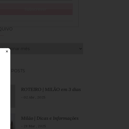
QUIVO
uivo
✕
CENT POSTS
ROTEIRO | MILÃO em 3 dias
- 02 Abr , 2025
Milão | Dicas e Informações
- 28 Mar , 2025