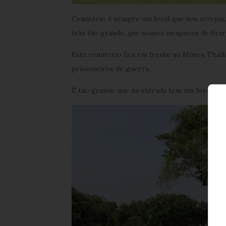
Cemitério é sempre um local que nos arrepia
trás tão grande, que somos incapazes de ficar
Este cemitério fica em frente ao Museu Thai
prisioneiros de guerra.
É tão grande que na entrada tem um livro com