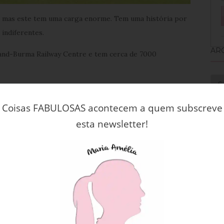
, mas este tem uma carga enorme. Tem uma história por
 indiferentes.
AR
land-Burma Railway Centre e tem cerca de 7000
Arq
 o nome da pessoa enterrada e a sua localização.
Coisas FABULOSAS acontecem a quem subscreve
esta newsletter!
RE