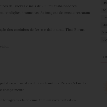
MÚ
neiros de Guerra e mais de 250 mil trabalhadores
PO
 em condições desumanas. As imagens do museu retratam
RE
SO
ução dos caminhos de ferro e daí o nome Thai-Burma
VI
VI
isita.
CO
al atração turística de Kanchanaburi. Fica a 2,5 km do
de comprimento.
r fotografias lá de cima, tem um vista fantástica.