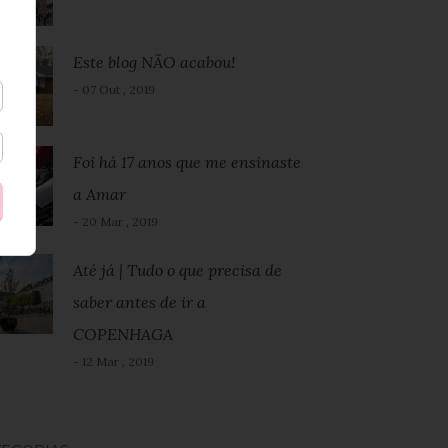
Este blog NÃO acabou!
- 07 Out , 2019
Foi há 17 anos que me ensinaste
a Amar
- 20 Mar , 2019
Até já | Tudo o que precisa de
saber antes de ir a
COPENHAGA
- 12 Mar , 2019