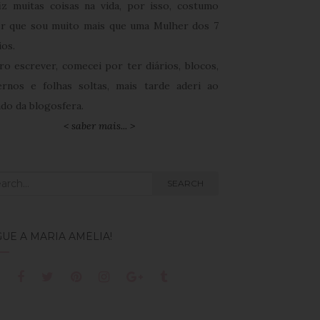
fiz muitas coisas na vida, por isso, costumo
er que sou muito mais que uma Mulher dos 7
ios.
ro escrever, comecei por ter diários, blocos,
ernos e folhas soltas, mais tarde aderi ao
do da blogosfera.
< saber mais... >
rch
SEARCH
UE A MARIA AMÉLIA!