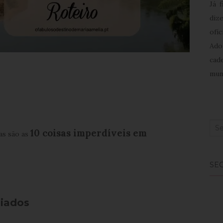
Já 
diz
ofíc
Ado
cad
mun
Sea
10 coisas imperdíveis em
as são as
for:
SEG
liados