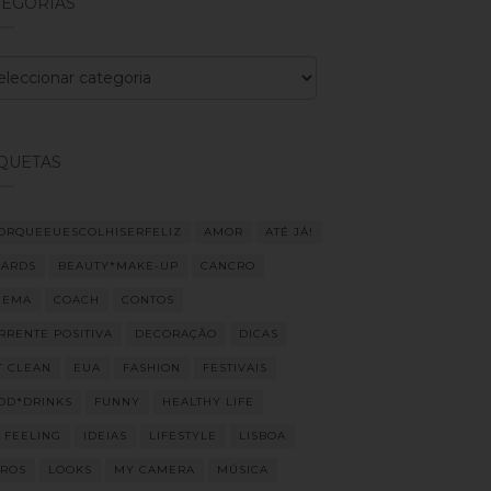
TEGORIAS
egorias
IQUETAS
ORQUEEUESCOLHISERFELIZ
AMOR
ATÉ JÁ!
ARDS
BEAUTY*MAKE-UP
CANCRO
NEMA
COACH
CONTOS
RRENTE POSITIVA
DECORAÇÃO
DICAS
T CLEAN
EUA
FASHION
FESTIVAIS
OD*DRINKS
FUNNY
HEALTHY LIFE
M FEELING
IDEIAS
LIFESTYLE
LISBOA
VROS
LOOKS
MY CAMERA
MÚSICA