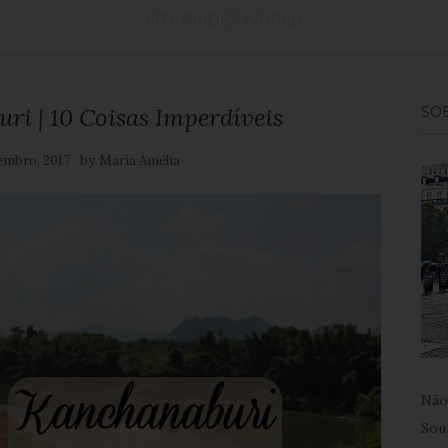
CITY GUIDES
WORLD
ri | 10 Coisas Imperdíveis
SO
by
embro, 2017
Maria Amélia
Não
Sou 