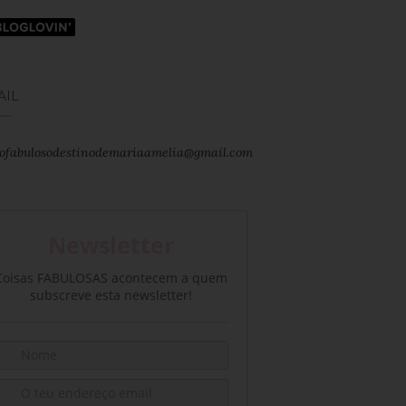
AIL
ofabulosodestinodemariaamelia@gmail.com
Newsletter
Coisas FABULOSAS acontecem a quem
subscreve esta newsletter!