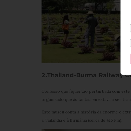
2.Thailand-Burma Railway 
Confesso que fiquei tão perturbada com este
organizado que às tantas, eu estava a ser tran
Este museu conta a história da enorme e extr
a Tailândia e à Birmânia (cerca de 415 km).