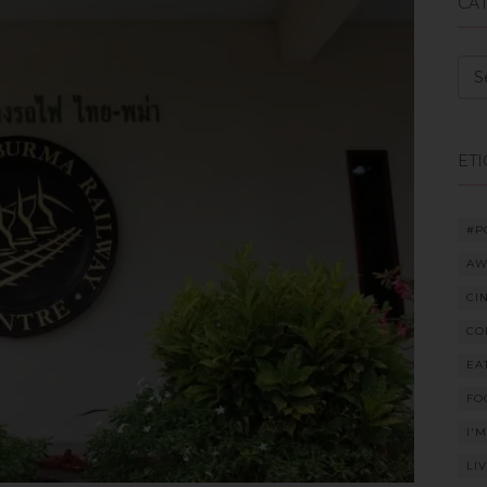
CA
Cat
ET
#P
AW
CI
CO
EA
FO
I'
LI