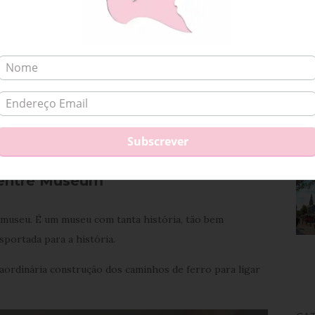
Centre Museum
 museu. É um museu com tanta história, tão bem
sportada para a história.
aordinária construção dos caminhos de ferro para ligar