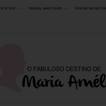
TH STYLE
TRAVEL AND FOOD
YOU’RE MY BITCH