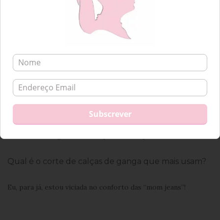
1
|
2
Partilham comigo este amor pelas “mom jeans”?
Qual é o corte de calças de ganga que mais usam?
Eu, para já, estou viciada no conforto das “mom jeans”!