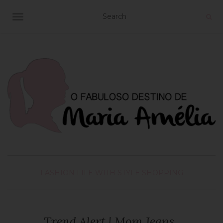
TOGGLE NAVIGATION
FASHION
LIFE WITH STYLE
SHOPPING
Trend Alert | Mom Jeans