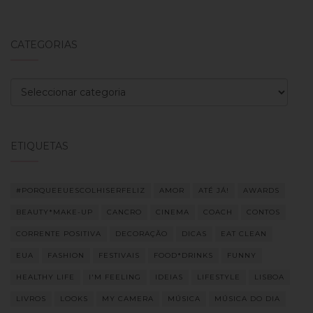
CATEGORIAS
Categorias
ETIQUETAS
#PORQUEEUESCOLHISERFELIZ
AMOR
ATÉ JÁ!
AWARDS
BEAUTY*MAKE-UP
CANCRO
CINEMA
COACH
CONTOS
CORRENTE POSITIVA
DECORAÇÃO
DICAS
EAT CLEAN
EUA
FASHION
FESTIVAIS
FOOD*DRINKS
FUNNY
HEALTHY LIFE
I'M FEELING
IDEIAS
LIFESTYLE
LISBOA
LIVROS
LOOKS
MY CAMERA
MÚSICA
MÚSICA DO DIA