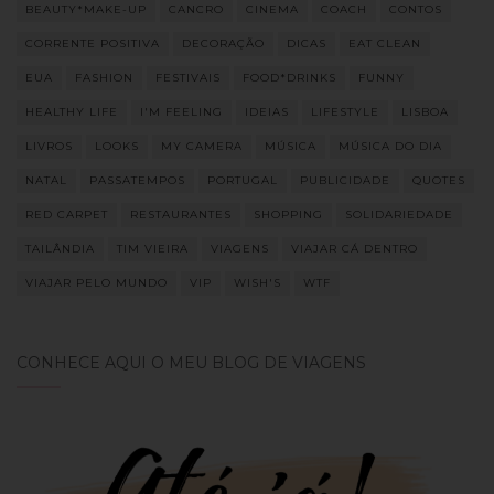
BEAUTY*MAKE-UP
CANCRO
CINEMA
COACH
CONTOS
CORRENTE POSITIVA
DECORAÇÃO
DICAS
EAT CLEAN
EUA
FASHION
FESTIVAIS
FOOD*DRINKS
FUNNY
HEALTHY LIFE
I'M FEELING
IDEIAS
LIFESTYLE
LISBOA
LIVROS
LOOKS
MY CAMERA
MÚSICA
MÚSICA DO DIA
NATAL
PASSATEMPOS
PORTUGAL
PUBLICIDADE
QUOTES
RED CARPET
RESTAURANTES
SHOPPING
SOLIDARIEDADE
TAILÂNDIA
TIM VIEIRA
VIAGENS
VIAJAR CÁ DENTRO
VIAJAR PELO MUNDO
VIP
WISH'S
WTF
CONHECE AQUI O MEU BLOG DE VIAGENS