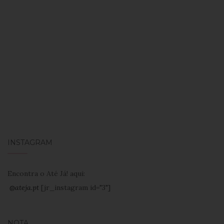
INSTAGRAM
Encontra o Até Já! aqui:
@ateja.pt
[jr_instagram id="3"]
NOTA