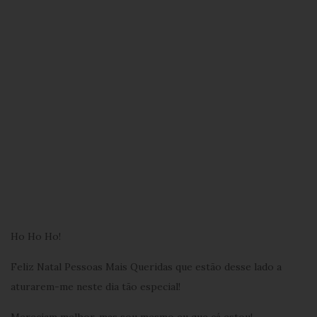
Ho Ho Ho!
Feliz Natal Pessoas Mais Queridas que estão desse lado a
aturarem-me neste dia tão especial!
Mereciam melhor, mas sou mesmo eu que cá estou!