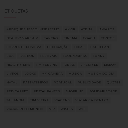
ETIQUETAS
#PORQUEEUESCOLHISERFELIZ
AMOR
ATÉ JÁ!
AWARDS
BEAUTY*MAKE-UP
CANCRO
CINEMA
COACH
CONTOS
CORRENTE POSITIVA
DECORAÇÃO
DICAS
EAT CLEAN
EUA
FASHION
FESTIVAIS
FOOD*DRINKS
FUNNY
HEALTHY LIFE
I'M FEELING
IDEIAS
LIFESTYLE
LISBOA
LIVROS
LOOKS
MY CAMERA
MÚSICA
MÚSICA DO DIA
NATAL
PASSATEMPOS
PORTUGAL
PUBLICIDADE
QUOTES
RED CARPET
RESTAURANTES
SHOPPING
SOLIDARIEDADE
TAILÂNDIA
TIM VIEIRA
VIAGENS
VIAJAR CÁ DENTRO
VIAJAR PELO MUNDO
VIP
WISH'S
WTF