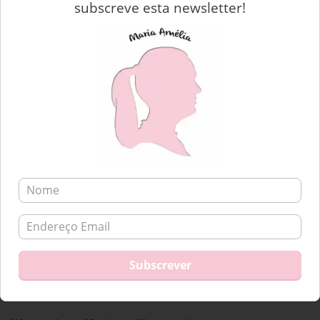
subscreve esta newsletter!
de
E COM UM ABRIR E FECHAR DE OLHOS 2018 ESTÁ POR UM
FIO
Post
SOBRE MIM…