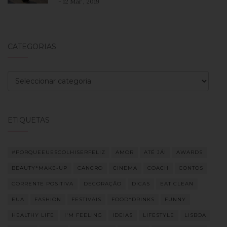
- 12 Mar , 2019
CATEGORIAS
Categorias
ETIQUETAS
#PORQUEEUESCOLHISERFELIZ
AMOR
ATÉ JÁ!
AWARDS
BEAUTY*MAKE-UP
CANCRO
CINEMA
COACH
CONTOS
CORRENTE POSITIVA
DECORAÇÃO
DICAS
EAT CLEAN
EUA
FASHION
FESTIVAIS
FOOD*DRINKS
FUNNY
HEALTHY LIFE
I'M FEELING
IDEIAS
LIFESTYLE
LISBOA