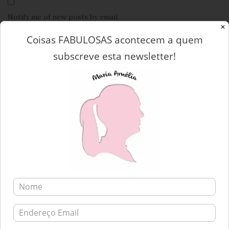
Notify me of new posts by email.
✕
Coisas FABULOSAS acontecem a quem
subscreve esta newsletter!
This site uses Akismet to reduce spam.
Learn how your
comment data is processed.
Navegação
DECORAÇÃO | NOITE DE PASSAGEM DE ANO
de
SALDOS | TRUQUES E DICAS
Post
SOBRE MIM…