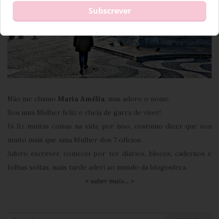
Não me chamo
Maria Amélia
, mas adoro o nome.
Sou uma Mulher feliz e cheia de garra de viver!
Já fiz muitas coisas na vida, por isso, costumo dizer que sou
muito mais que uma Mulher dos 7 ofícios.
Adoro escrever, comecei por ter diários, blocos, cadernos e
folhas soltas, mais tarde aderi ao mundo da blogosfera.
< saber mais... >
Search