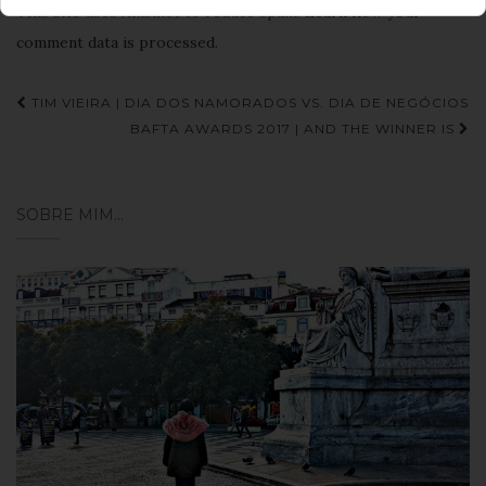
This site uses Akismet to reduce spam.
Learn how your
comment data is processed.
Navegação
TIM VIEIRA | DIA DOS NAMORADOS VS. DIA DE NEGÓCIOS
de
BAFTA AWARDS 2017 | AND THE WINNER IS
Post
SOBRE MIM…