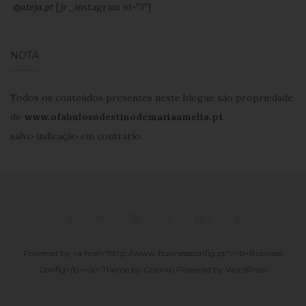
@ateja.pt
[jr_instagram id="3"]
NOTA
Todos os conteúdos presentes neste blogue são propriedade
de
www.ofabulosodestinodemariaamelia.pt
salvo indicação em contrário.
Powered by <a href="http://www.businessconfig.pt"><b>Business
Config</b></a> Theme by
Colorlib
Powered by
WordPress