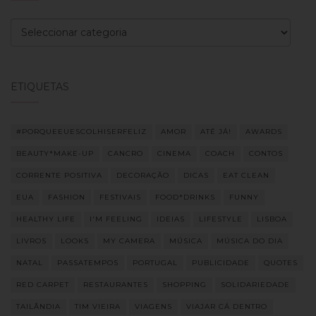
Categorias
ETIQUETAS
#PORQUEEUESCOLHISERFELIZ
AMOR
ATÉ JÁ!
AWARDS
BEAUTY*MAKE-UP
CANCRO
CINEMA
COACH
CONTOS
CORRENTE POSITIVA
DECORAÇÃO
DICAS
EAT CLEAN
EUA
FASHION
FESTIVAIS
FOOD*DRINKS
FUNNY
HEALTHY LIFE
I'M FEELING
IDEIAS
LIFESTYLE
LISBOA
LIVROS
LOOKS
MY CAMERA
MÚSICA
MÚSICA DO DIA
NATAL
PASSATEMPOS
PORTUGAL
PUBLICIDADE
QUOTES
RED CARPET
RESTAURANTES
SHOPPING
SOLIDARIEDADE
TAILÂNDIA
TIM VIEIRA
VIAGENS
VIAJAR CÁ DENTRO