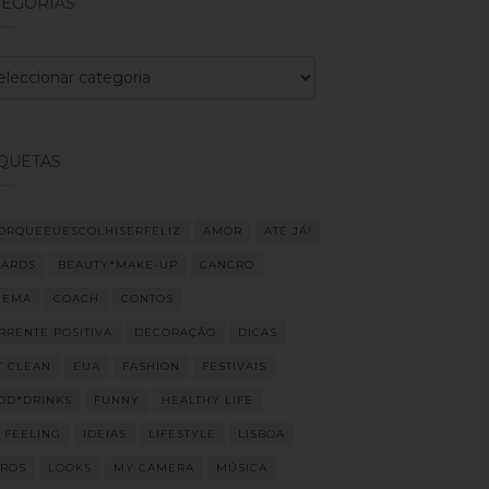
TEGORIAS
egorias
IQUETAS
ORQUEEUESCOLHISERFELIZ
AMOR
ATÉ JÁ!
ARDS
BEAUTY*MAKE-UP
CANCRO
NEMA
COACH
CONTOS
RRENTE POSITIVA
DECORAÇÃO
DICAS
T CLEAN
EUA
FASHION
FESTIVAIS
OD*DRINKS
FUNNY
HEALTHY LIFE
M FEELING
IDEIAS
LIFESTYLE
LISBOA
VROS
LOOKS
MY CAMERA
MÚSICA