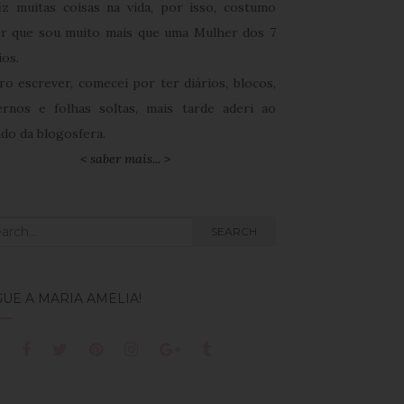
fiz muitas coisas na vida, por isso, costumo
er que sou muito mais que uma Mulher dos 7
ios.
ro escrever, comecei por ter diários, blocos,
ernos e folhas soltas, mais tarde aderi ao
do da blogosfera.
< saber mais... >
rch
SEARCH
UE A MARIA AMÉLIA!