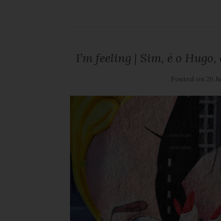
I’m feeling | Sim, é o Hug
Posted on
26 J