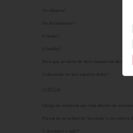
Os olhares?
Os documentos?
O nome?
A família?
Será que ao invés de lhes chamarem aberraç
Colocaram-se nos sapatos deles?
CHEGA!
Chega de acharem que tem direito de aceitar
Parem de se acharem “normais” e os outros é
O normal é o quê?!