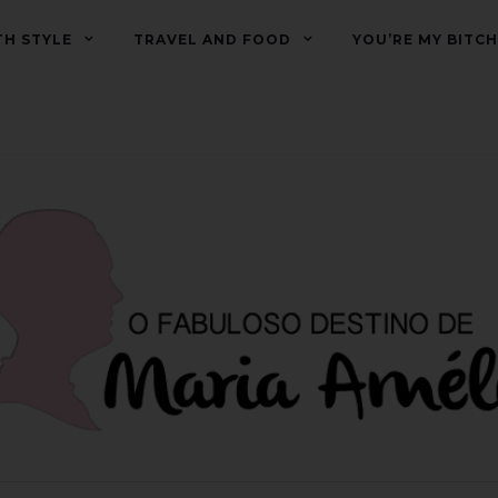
TH STYLE
TRAVEL AND FOOD
YOU’RE MY BITCH