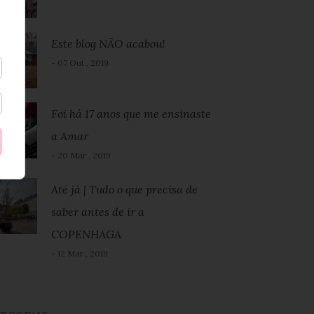
Este blog NÃO acabou!
- 07 Out , 2019
Foi há 17 anos que me ensinaste
a Amar
- 20 Mar , 2019
Até já | Tudo o que precisa de
saber antes de ir a
COPENHAGA
- 12 Mar , 2019