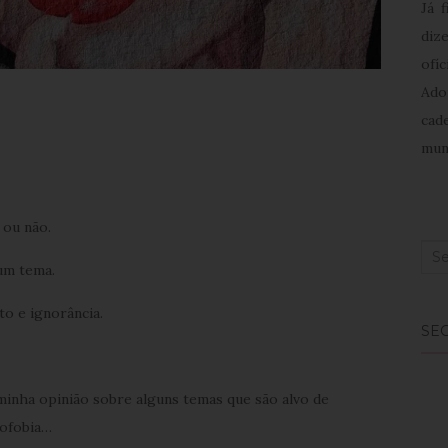
Já 
diz
ofíc
Ado
cad
mun
ou não.
Sea
um tema.
for:
to e ignorância.
SEG
 minha opinião sobre alguns temas que são alvo de
nofobia…