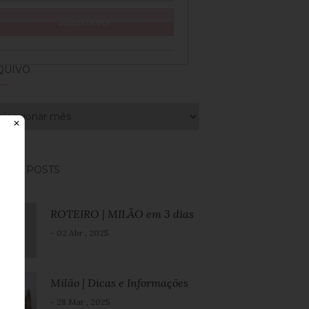
QUIVO
uivo
✕
CENT POSTS
ROTEIRO | MILÃO em 3 dias
- 02 Abr , 2025
Milão | Dicas e Informações
- 28 Mar , 2025