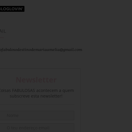
AIL
ofabulosodestinodemariaamelia@gmail.com
Newsletter
Coisas FABULOSAS acontecem a quem
subscreve esta newsletter!