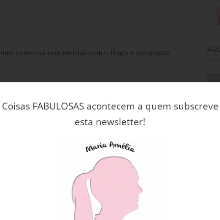
AR
er uma conversa sem merdas com o Hugo e perguntar
Arq
Coisas FABULOSAS acontecem a quem subscreve
ada fiquei.
esta newsletter!
RE
ue as pessoas são tão ignorantes que se tornam
so é este processo?