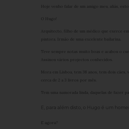
Hoje venho falar de um amigo meu, aliás, est
O Hugo!
Arquitecto, filho de um médico que exerce e
pintora. Irmão de uma excelente bailarina.
Teve sempre notas muito boas e acabou o cur
Assinou vários projectos conhecidos.
Mora em Lisboa, tem 38 anos, tem dois cães, va
cerca de 2 a 3 livros por mês.
Tem uma namorada linda, daquelas de fazer pa
E, para além disto, o Hugo é um home
E agora?