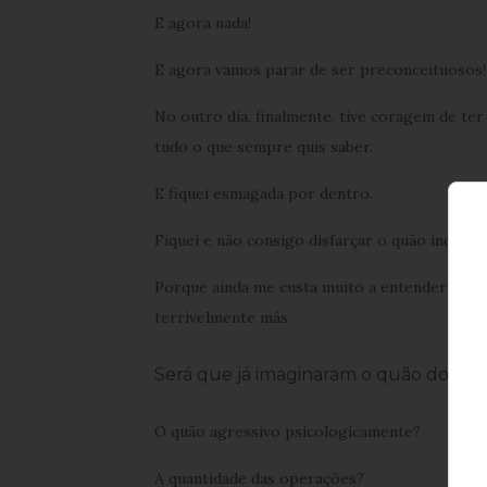
E agora nada!
E agora vamos parar de ser preconceituosos!
No outro dia, finalmente, tive coragem de t
tudo o que sempre quis saber.
E fiquei esmagada por dentro.
Fiquei e não consigo disfarçar o quão incomod
Porque ainda me custa muito a entender porq
terrivelmente más.
Será que já imaginaram o quão doloro
O quão agressivo psicologicamente?
A quantidade das operações?