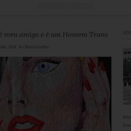
I'M FEELINGS
LIFESTYLE
o, é meu amigo e é um Homem Trans
SO
by
unho, 2018
Maria Amélia
Não
Sou 