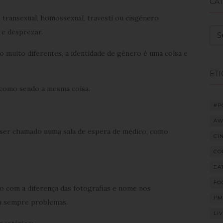
CA
 transexual, homossexual, travesti ou cisgénero
Cat
 e desprezar.
o muito diferentes, a identidade de género é uma coisa e
ET
 como sendo a mesma coisa.
#P
AW
 ser chamado numa sala de espera de médico, como
CI
CO
EA
FO
to com a diferença das fotografias e nome nos
I'
va sempre problemas.
LI