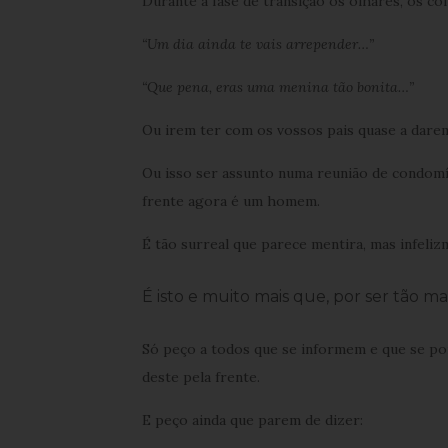
Durante a fase de transição os olhares, os co
“Um dia ainda te vais arrepender…”
“Que pena, eras uma menina tão bonita…”
Ou irem ter com os vossos pais quase a darem
Ou isso ser assunto numa reunião de condomín
frente agora é um homem.
É tão surreal que parece mentira, mas infeliz
É isto e muito mais que, por ser tão ma
Só peço a todos que se informem e que se p
deste pela frente.
E peço ainda que parem de dizer: