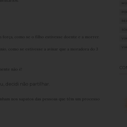
mentários:
MÚ
PO
RE
SO
 força, como se o filho estivesse doente e a morrer.
VI
VI
io, como se estivesse a avisar que a moradora do 3
CO
mente não é!
u, decidi não partilhar.
onham nos sapatos das pessoas que têm um processo