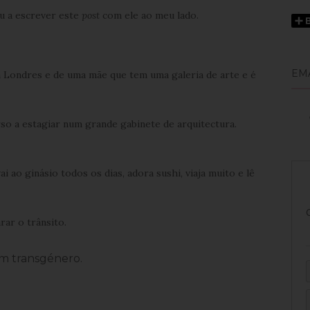
ou a escrever este
post
com ele ao meu lado.
EM
m Londres e de uma mãe que tem uma galeria de arte e é
so a estagiar num grande gabinete de arquitectura.
i ao ginásio todos os dias, adora sushi, viaja muito e lê
rar o trânsito.
m transgénero.