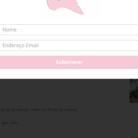
ões pensaram na dimensão de um processo destes?!
em as pessoas como se fossem coisas.
 que não.