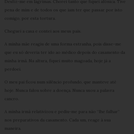
Desfiz-me em lágrimas. Chorei tanto que fiquei afónica. Tive
pena de mim e de todos os que iam ter que passar por isto
comigo, por esta tortura.
Cheguei a casa e contei aos meus pais.
A minha mãe reagiu de uma forma estranha, pois disse-me
que eu só deveria ter ido ao médico depois do casamento da
minha irmã. Na altura, fiquei muito magoada, hoje já a
perdoei.
O meu pai ficou num silêncio profundo, que manteve até
hoje. Nunca falou sobre a doença. Nunca usou a palavra
cancro.
A minha irmã relativizou e pediu-me para não “lhe falhar”
nos preparativos da casamento. Cada um, reage à sua
maneira.