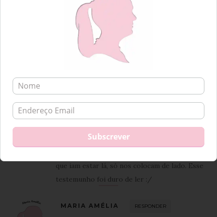
11 Janeiro, 2017 at 21:51
O assunto “cancro” era um tabu há anos atrás.
Uma pessoa com cancro era vista como alguém
que tinha algo “raro”, algo que dava imensa
pena às pessoas, com a qual ninguém sabia lidar
e da qual ninguém queria falar. A publicidade em
forma de alerta para as pessoas se manterem
atentas ao corpo era rara, mas existia, embora
“só aconteça aos outros”. É mau demais termos
de lidar com algo que o nosso corpo nos
obrigou a ter e ver que aqueles que achávamos
que iam estar lá, só nos colocam de lado. Esse
testemunho foi duro de ler :/
MARIA AMÉLIA
RESPONDER