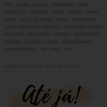
EUA
FASHION
FESTIVAIS
FOOD*DRINKS
FUNNY
HEALTHY LIFE
I'M FEELING
IDEIAS
LIFESTYLE
LISBOA
LIVROS
LOOKS
MY CAMERA
MÚSICA
MÚSICA DO DIA
NATAL
PASSATEMPOS
PORTUGAL
PUBLICIDADE
QUOTES
RED CARPET
RESTAURANTES
SHOPPING
SOLIDARIEDADE
TAILÂNDIA
TIM VIEIRA
VIAGENS
VIAJAR CÁ DENTRO
VIAJAR PELO MUNDO
VIP
WISH'S
WTF
CONHECE AQUI O MEU BLOG DE VIAGENS