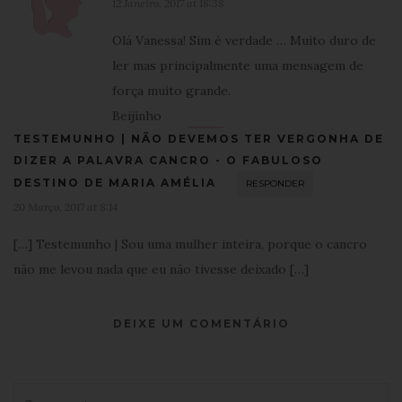
12 Janeiro, 2017 at 18:38
Olá Vanessa! Sim é verdade … Muito duro de
ler mas principalmente uma mensagem de
força muito grande.
Beijinho
TESTEMUNHO | NÃO DEVEMOS TER VERGONHA DE
DIZER A PALAVRA CANCRO - O FABULOSO
DESTINO DE MARIA AMÉLIA
RESPONDER
20 Março, 2017 at 8:14
[…] Testemunho | Sou uma mulher inteira, porque o cancro
não me levou nada que eu não tivesse deixado […]
DEIXE UM COMENTÁRIO