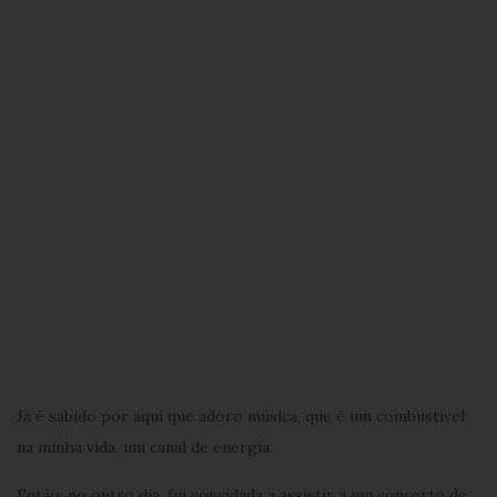
Já é sabido por aqui que adoro música, que é um combustível
na minha vida, um canal de energia.
Então, no outro dia, fui convidada a assistir a um concerto de