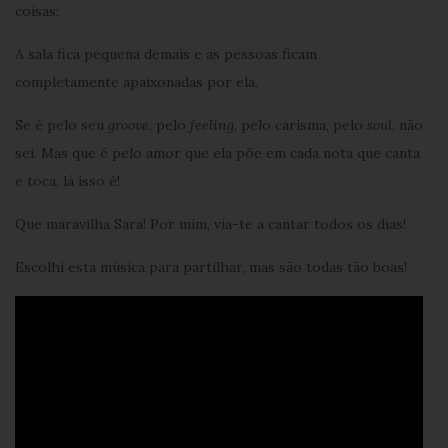
coisas:
A sala fica pequena demais e as pessoas ficam
completamente apaixonadas por ela.
Se é pelo seu
groove
, pelo
feeling
, pelo carisma, pelo
soul
, não
sei. Mas que é pelo amor que ela põe em cada nota que canta
e toca, lá isso é!
Que maravilha Sara! Por mim, via-te a cantar todos os dias!
Escolhi esta música para partilhar, mas são todas tão boas!