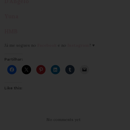
D’Angelo
Yuna
HMB
Já me segues no
Facebook
e no
Instagram
? ♥
Partilhar:
Like this:
No comments yet