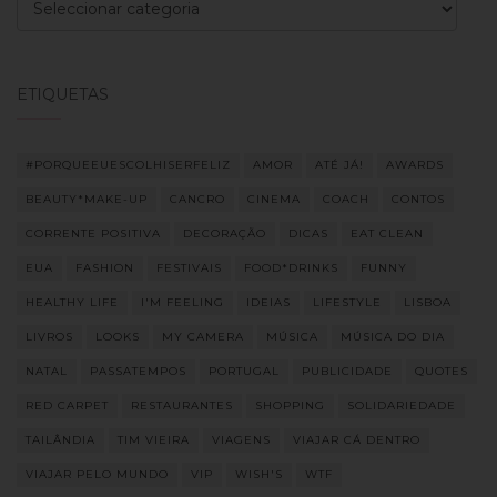
Categorias
ETIQUETAS
#PORQUEEUESCOLHISERFELIZ
AMOR
ATÉ JÁ!
AWARDS
BEAUTY*MAKE-UP
CANCRO
CINEMA
COACH
CONTOS
CORRENTE POSITIVA
DECORAÇÃO
DICAS
EAT CLEAN
EUA
FASHION
FESTIVAIS
FOOD*DRINKS
FUNNY
HEALTHY LIFE
I'M FEELING
IDEIAS
LIFESTYLE
LISBOA
LIVROS
LOOKS
MY CAMERA
MÚSICA
MÚSICA DO DIA
NATAL
PASSATEMPOS
PORTUGAL
PUBLICIDADE
QUOTES
RED CARPET
RESTAURANTES
SHOPPING
SOLIDARIEDADE
TAILÂNDIA
TIM VIEIRA
VIAGENS
VIAJAR CÁ DENTRO
VIAJAR PELO MUNDO
VIP
WISH'S
WTF