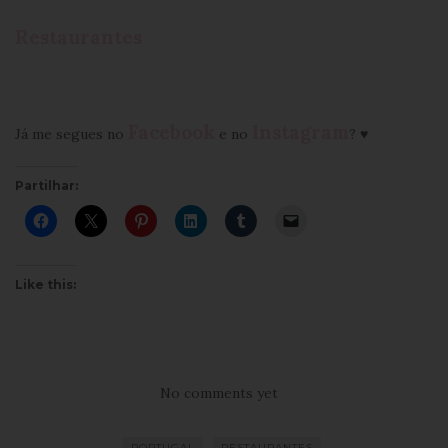
Restaurantes
Facebook
Instagram
Já me segues no
e no
? ♥
Partilhar:
Like this:
No comments yet
PORTUGAL
RESTAURANTES