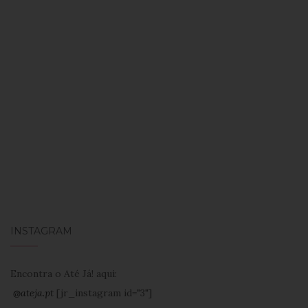
INSTAGRAM
Encontra o Até Já! aqui:
@ateja.pt
[jr_instagram id="3"]