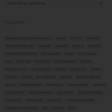
Categorias
ETIQUETAS
#PORQUEEUESCOLHISERFELIZ
AMOR
ATÉ JÁ!
AWARDS
BEAUTY*MAKE-UP
CANCRO
CINEMA
COACH
CONTOS
CORRENTE POSITIVA
DECORAÇÃO
DICAS
EAT CLEAN
EUA
FASHION
FESTIVAIS
FOOD*DRINKS
FUNNY
HEALTHY LIFE
I'M FEELING
IDEIAS
LIFESTYLE
LISBOA
LIVROS
LOOKS
MY CAMERA
MÚSICA
MÚSICA DO DIA
NATAL
PASSATEMPOS
PORTUGAL
PUBLICIDADE
QUOTES
RED CARPET
RESTAURANTES
SHOPPING
SOLIDARIEDADE
TAILÂNDIA
TIM VIEIRA
VIAGENS
VIAJAR CÁ DENTRO
VIAJAR PELO MUNDO
VIP
WISH'S
WTF