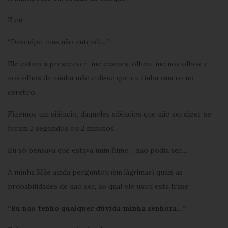
E eu:
“Desculpe, mas não entendi…”
Ele estava a prescrever-me exames, olhou-me nos olhos, e
nos olhos da minha mãe e disse que eu tinha cancro no
cérebro…
Fizemos um silêncio, daqueles silêncios que não sei dizer se
foram 2 segundos ou 2 minutos…
Eu só pensava que estava num filme… não podia ser…
A minha Mãe ainda perguntou
quais as
(em lágrimas)
probabilidades de não ser, ao qual ele usou esta frase:
“Eu não tenho qualquer dúvida minha senhora…”