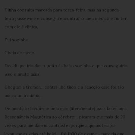
Tinha consulta marcada para terça-feira, mas na segunda-
feira passei-me e consegui encontrar o meu médico e fui ter
com ele à clínica.
Fui sozinha.
Cheia de medo.
Decidi que iria dar o peito às balas sozinha e que conseguiria
isso e muito mais.
Cheguei a tremer… contei-lhe tudo e a reacção dele foi tão
má como a minha…
De imediato levou-me pela mão
para fazer uma
(literalmente)
Ressonância Magnética ao cérebro… picaram-me mais de 20
vezes para me darem contraste
(porque a quimioterapia
… foi 1h30 de exame… parecia que
levou-me as veias até hoje)