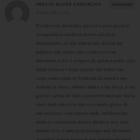
INÁCIO ALVES CARVALHO
RESPONDER
21 Abril, 2016 at 11:10
Foi deveras arrasador para ti e para quem te
acompanhou, médicos destes são bem
dispensados, se não sabem não devem dar
palpites que neste caso eram certezas
absolutas, a dor é sempre de quem a sente, eles
falam na hora e logo depois vão beber um
copo, nunca mais se lembram da asneira que
acabam de fazer, admiro muito a tua força, a tua
garra e acima de tudo a perseverança que havia
nisto tudo um erro, um erro muito grave de
um sucateiro com aquela idade, infelizmente
ainda se encontram destes médicos por este
mundo fora, é uma pena porque nós devíamos
acreditar nestas pessoas que estudaram para