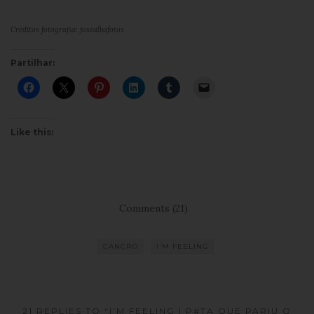
Créditos fotografia: josealbafotos
Partilhar:
Like this:
Comments (21)
CANCRO
I'M FEELING
21 REPLIES TO “I’M FEELING | P#TA QUE PARIU O