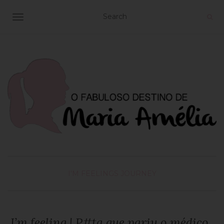
TOGGLE NAVIGATION
I'M FEELINGS
JOURNEY
I’m feeling | P#ta que pariu o médico