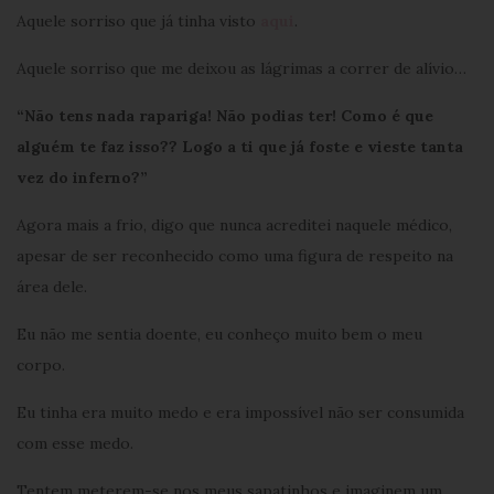
Aquele sorriso que já tinha visto
aqui
.
Aquele sorriso que me deixou as lágrimas a correr de alívio…
“Não tens nada rapariga! Não podias ter! Como é que
alguém te faz isso?? Logo a ti que já foste e vieste tanta
vez do inferno?”
Agora mais a frio, digo que nunca acreditei naquele médico,
apesar de ser reconhecido como uma figura de respeito na
área dele.
Eu não me sentia doente, eu conheço muito bem o meu
corpo.
Eu tinha era muito medo e era impossível não ser consumida
com esse medo.
Tentem meterem-se nos meus sapatinhos e imaginem um