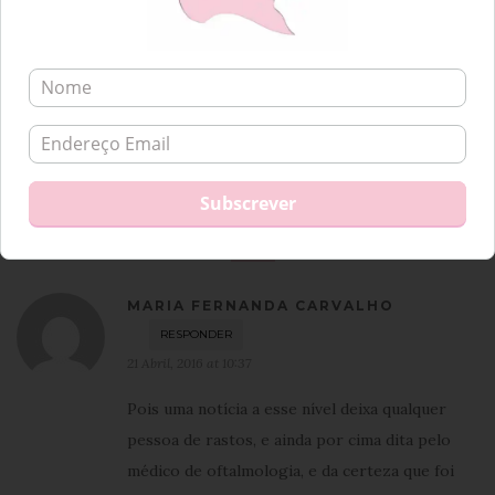
MARIA AMÉLIA
RESPONDER
21 Abril, 2016 at 8:25
Que querida Alice!
Obrigada pelo carinho!
Confesso que estava aterrorizada de medo
como nunca estive… Mas já passou ? Espero
que desse lado as turras passem rápido e que
corra tudo bem.
Beijinhos
MARIA FERNANDA CARVALHO
RESPONDER
21 Abril, 2016 at 10:37
Pois uma notícia a esse nível deixa qualquer
pessoa de rastos, e ainda por cima dita pelo
médico de oftalmologia, e da certeza que foi