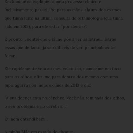
Em 5 minutos expliquei o meu processo clínico e
inclusivamente passei-lhe para as mãos, alguns dos exames
que tinha feito na última consulta de oftalmologia
(que tinha
, para ele estar “por dentro”.
sido em 2013)
E pronto… sentei-me e lá me pôs a ver as letras… letras
essas que de facto, já são difíceis de ver, principalmente
focar.
Ele rapidamente vem ao meu encontro, manda-me um foco
para os olhos, olha-me para dentro dos mesmo com uma
lupa, agarra nos meus exames de 2013 e diz:
“A sua doença está no cérebro. Você não tem nada dos olhos,
o seu problema é no cérebro…”
Eu nem entendi bem…
A minha Mãe em estado de choque…