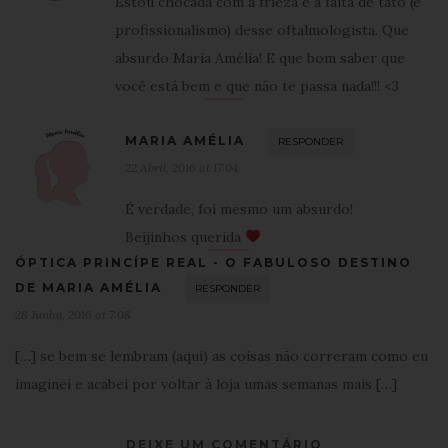
Estou chocada com a frieza e a falta de tato (e
profissionalismo) desse oftalmologista. Que
absurdo Maria Amélia! E que bom saber que
você está bem e que não te passa nada!!! <3
MARIA AMÉLIA
RESPONDER
22 Abril, 2016 at 17:04
É verdade, foi mesmo um absurdo!
Beijinhos querida
ÓPTICA PRINCÍPE REAL - O FABULOSO DESTINO
DE MARIA AMÉLIA
RESPONDER
28 Junho, 2016 at 7:08
[…] se bem se lembram (aqui) as coisas não correram como eu
imaginei e acabei por voltar à loja umas semanas mais […]
DEIXE UM COMENTÁRIO