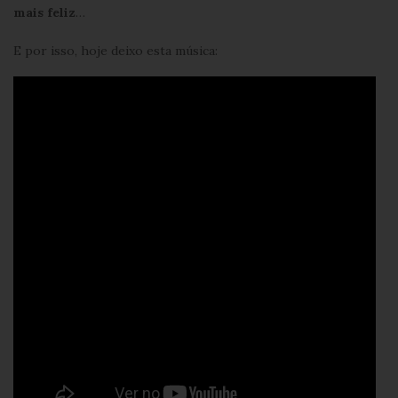
mais feliz
…
E por isso, hoje deixo esta música: