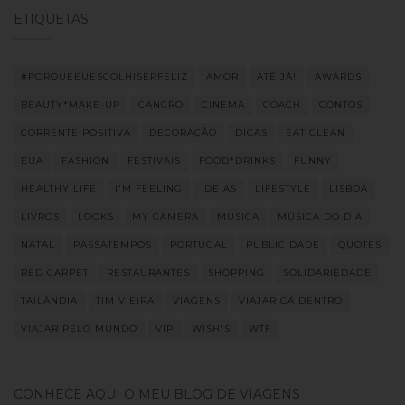
ETIQUETAS
#PORQUEEUESCOLHISERFELIZ
AMOR
ATÉ JÁ!
AWARDS
BEAUTY*MAKE-UP
CANCRO
CINEMA
COACH
CONTOS
CORRENTE POSITIVA
DECORAÇÃO
DICAS
EAT CLEAN
EUA
FASHION
FESTIVAIS
FOOD*DRINKS
FUNNY
HEALTHY LIFE
I'M FEELING
IDEIAS
LIFESTYLE
LISBOA
LIVROS
LOOKS
MY CAMERA
MÚSICA
MÚSICA DO DIA
NATAL
PASSATEMPOS
PORTUGAL
PUBLICIDADE
QUOTES
RED CARPET
RESTAURANTES
SHOPPING
SOLIDARIEDADE
TAILÂNDIA
TIM VIEIRA
VIAGENS
VIAJAR CÁ DENTRO
VIAJAR PELO MUNDO
VIP
WISH'S
WTF
CONHECE AQUI O MEU BLOG DE VIAGENS