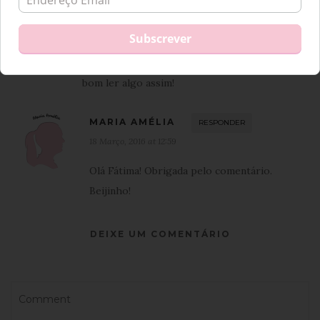
Actualmente, meu marido gosta de ajudar
quando estou extremamente cansada ou
quando quer fazer alguma surpresa em casa.
Mas sem dúvida agradeço suas palavras, muito
bom ler algo assim!
MARIA AMÉLIA
RESPONDER
18 Março, 2016 at 12:59
Olá Fátima! Obrigada pelo comentário.
Beijinho!
DEIXE UM COMENTÁRIO