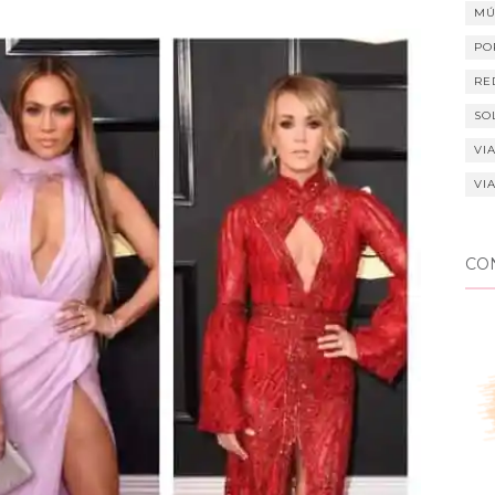
MÚ
PO
RE
SO
VI
VI
CO