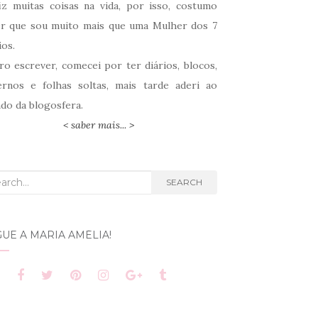
fiz muitas coisas na vida, por isso, costumo
er que sou muito mais que uma Mulher dos 7
ios.
ro escrever, comecei por ter diários, blocos,
ernos e folhas soltas, mais tarde aderi ao
do da blogosfera.
< saber mais... >
rch
SEARCH
UE A MARIA AMÉLIA!