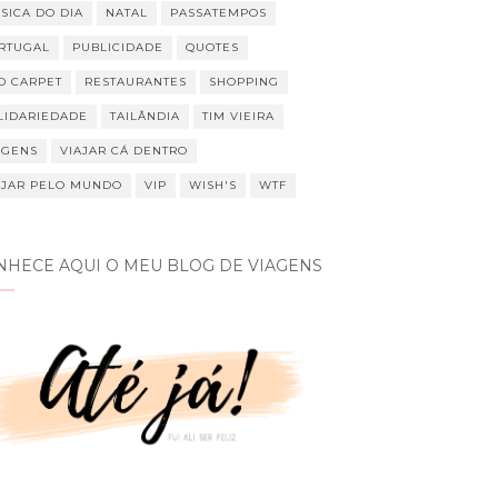
SICA DO DIA
NATAL
PASSATEMPOS
RTUGAL
PUBLICIDADE
QUOTES
D CARPET
RESTAURANTES
SHOPPING
LIDARIEDADE
TAILÂNDIA
TIM VIEIRA
AGENS
VIAJAR CÁ DENTRO
AJAR PELO MUNDO
VIP
WISH'S
WTF
NHECE AQUI O MEU BLOG DE VIAGENS