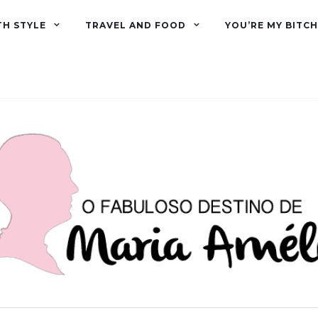
TH STYLE
TRAVEL AND FOOD
YOU’RE MY BITCH