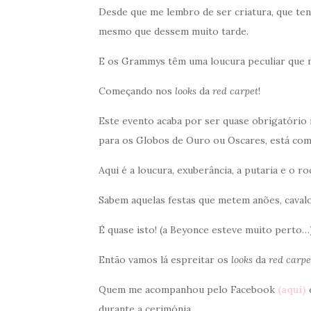
Desde que me lembro de ser criatura, que ten
mesmo que dessem muito tarde.
E os Grammys têm uma loucura peculiar que m
Começando nos
looks
da
red carpet
!
Este evento acaba por ser quase obrigatório 
para os Globos de Ouro ou Oscares, está c
Aqui é a loucura, exuberância, a putaria e o r
Sabem aquelas festas que metem anões, caval
É quase isto! (a Beyonce esteve muito perto…
Então vamos lá espreitar os
looks
da
red carpe
Quem me acompanhou pelo Facebook
(aqui)
durante a cerimónia.