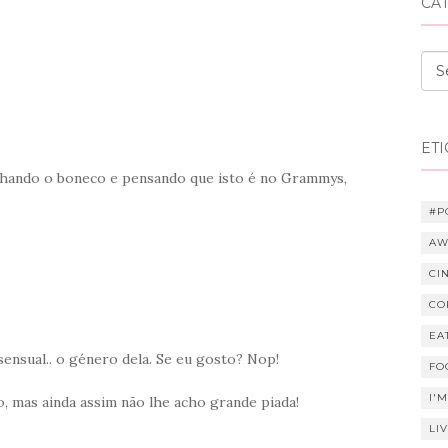
CA
Cat
ET
chando o boneco e pensando que isto é no Grammys,
#P
AW
CI
CO
EA
sensual.. o género dela. Se eu gosto? Nop!
FO
I'
o, mas ainda assim não lhe acho grande piada!
LI