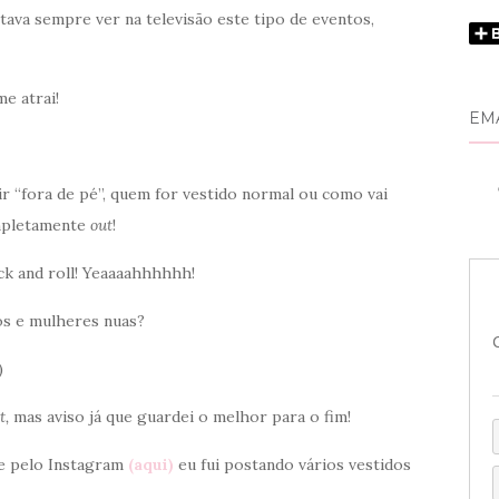
tava sempre ver na televisão este tipo de eventos,
e atrai!
EM
ir “fora de pé”, quem for vestido normal ou como vai
ompletamente
out
!
ock and roll! Yeaaaahhhhhh!
os e mulheres nuas?
)
t,
mas aviso já que guardei o melhor para o fim!
e pelo Instagram
(aqui)
eu fui postando vários vestidos