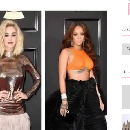
AR
Arq
RE