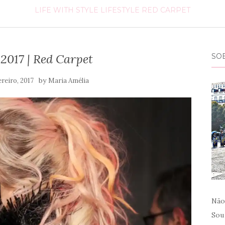
LIFE WITH STYLE
LIFESTYLE
RED CARPET
017 | Red Carpet
SO
by
ereiro, 2017
Maria Amélia
Não
Sou 