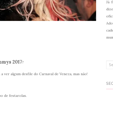
Já 
diz
ofíc
Ado
cad
mun
mmys 201
7
?
Sea
for:
 a ver algum desfile do Carnaval de Veneza, mas não!
SEG
o de festarolas.