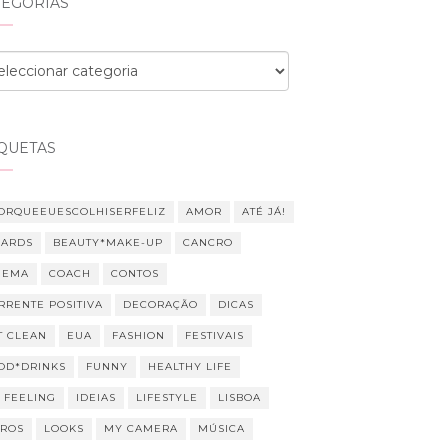
TEGORIAS
egorias
IQUETAS
ORQUEEUESCOLHISERFELIZ
AMOR
ATÉ JÁ!
ARDS
BEAUTY*MAKE-UP
CANCRO
NEMA
COACH
CONTOS
RRENTE POSITIVA
DECORAÇÃO
DICAS
T CLEAN
EUA
FASHION
FESTIVAIS
OD*DRINKS
FUNNY
HEALTHY LIFE
M FEELING
IDEIAS
LIFESTYLE
LISBOA
VROS
LOOKS
MY CAMERA
MÚSICA