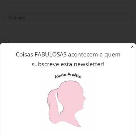
✕
Notify me of follow-up comments by email.
Coisas FABULOSAS acontecem a quem
subscreve esta newsletter!
Notify me of new posts by email.
This site uses Akismet to reduce spam.
Learn how your
comment data is processed.
Navegação
#MUSICADODIA5
de
I’M FEELING | HOJE É O DIA MUNDIAL DO SORRISO!