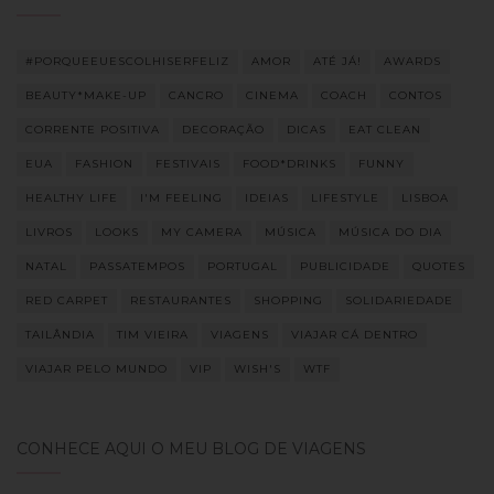
#PORQUEEUESCOLHISERFELIZ
AMOR
ATÉ JÁ!
AWARDS
BEAUTY*MAKE-UP
CANCRO
CINEMA
COACH
CONTOS
CORRENTE POSITIVA
DECORAÇÃO
DICAS
EAT CLEAN
EUA
FASHION
FESTIVAIS
FOOD*DRINKS
FUNNY
HEALTHY LIFE
I'M FEELING
IDEIAS
LIFESTYLE
LISBOA
LIVROS
LOOKS
MY CAMERA
MÚSICA
MÚSICA DO DIA
NATAL
PASSATEMPOS
PORTUGAL
PUBLICIDADE
QUOTES
RED CARPET
RESTAURANTES
SHOPPING
SOLIDARIEDADE
TAILÂNDIA
TIM VIEIRA
VIAGENS
VIAJAR CÁ DENTRO
VIAJAR PELO MUNDO
VIP
WISH'S
WTF
CONHECE AQUI O MEU BLOG DE VIAGENS