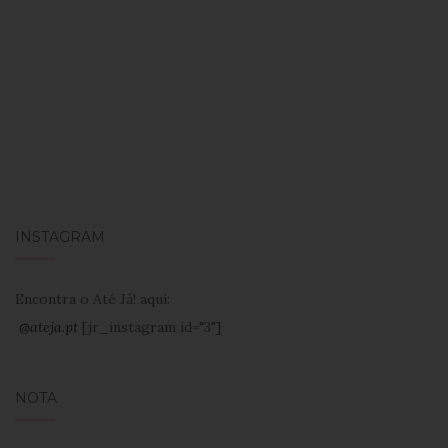
INSTAGRAM
Encontra o Até Já! aqui:
@ateja.pt
[jr_instagram id="3"]
NOTA