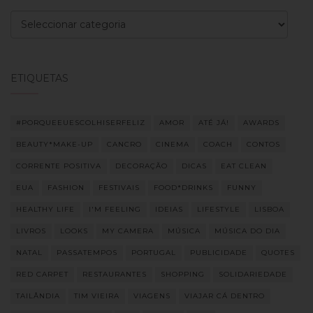
Categorias
ETIQUETAS
#PORQUEEUESCOLHISERFELIZ
AMOR
ATÉ JÁ!
AWARDS
BEAUTY*MAKE-UP
CANCRO
CINEMA
COACH
CONTOS
CORRENTE POSITIVA
DECORAÇÃO
DICAS
EAT CLEAN
EUA
FASHION
FESTIVAIS
FOOD*DRINKS
FUNNY
HEALTHY LIFE
I'M FEELING
IDEIAS
LIFESTYLE
LISBOA
LIVROS
LOOKS
MY CAMERA
MÚSICA
MÚSICA DO DIA
NATAL
PASSATEMPOS
PORTUGAL
PUBLICIDADE
QUOTES
RED CARPET
RESTAURANTES
SHOPPING
SOLIDARIEDADE
TAILÂNDIA
TIM VIEIRA
VIAGENS
VIAJAR CÁ DENTRO