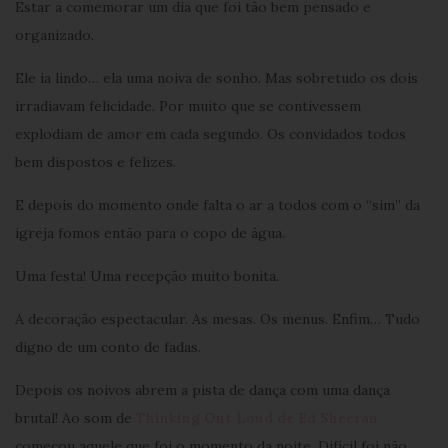
Estar a comemorar um dia que foi tão bem pensado e
organizado.
Ele ia lindo… ela uma noiva de sonho. Mas sobretudo os dois
irradiavam felicidade. Por muito que se contivessem
explodiam de amor em cada segundo. Os convidados todos
bem dispostos e felizes.
E depois do momento onde falta o ar a todos com o “sim” da
igreja fomos então para o copo de água.
Uma festa! Uma recepção muito bonita.
A decoração espectacular. As mesas. Os menus. Enfim… Tudo
digno de um conto de fadas.
Depois os noivos abrem a pista de dança com uma dança
brutal! Ao som de
Thinking Out Loud de Ed Sheeran
começou aquele que foi o momento da noite. Difícil foi não