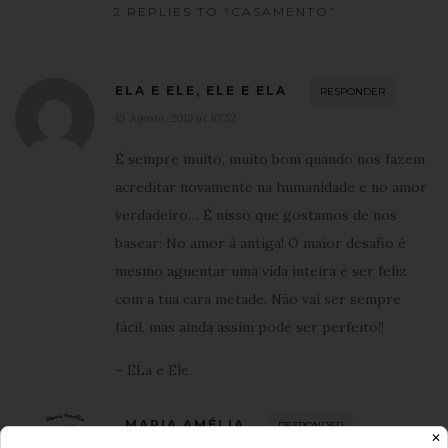
2 REPLIES TO “CASAMENTO”
ELA E ELE, ELE E ELA
RESPONDER
13 Agosto, 2015 at 10:52
É sempre muito, muito bom quando nos fazem
acreditar novamente na humanidade e no amor
verdadeiro… É nisso que gostamos de nos
basear: No amor à antiga! O maior desafio é
mesmo aguentar uma vida inteira e ser feliz
com a tua cara metade. Não vai ser sempre
fácil, mas ainda assim pode ser perfeito!!
– ELa e Ele.
MARIA AMÉLIA
RESPONDER
✕