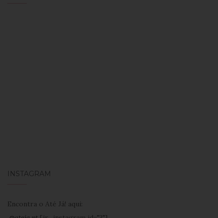
INSTAGRAM
Encontra o Até Já! aqui:
@ateja.pt
[jr_instagram id="3"]