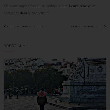
This site uses Akismet to reduce spam.
Learn how your
comment data is processed.
Navegação
PORTA DOS FUNDOS #17
#MUSICADODIA114
de
Post
SOBRE MIM…