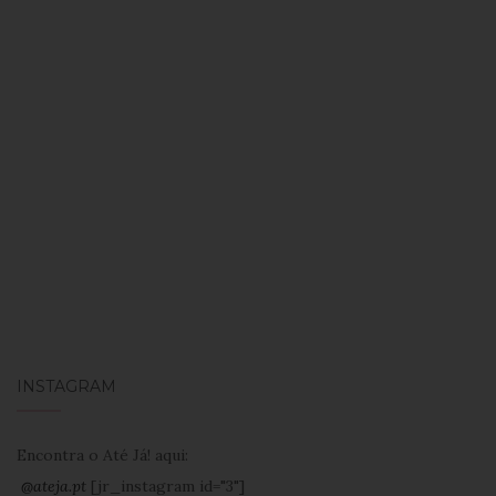
INSTAGRAM
Encontra o Até Já! aqui:
@ateja.pt
[jr_instagram id="3"]