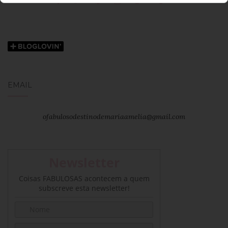
EMAIL
ofabulosodestinodemariaamelia@gmail.com
Newsletter
Coisas FABULOSAS acontecem a quem
subscreve esta newsletter!