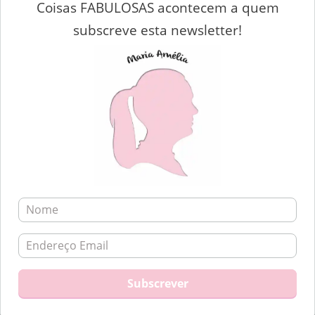
Coisas FABULOSAS acontecem a quem
subscreve esta newsletter!
Não me chamo
Maria Amélia
, mas adoro o nome.
Sou uma Mulher feliz e cheia de garra de viver!
Já fiz muitas coisas na vida, por isso, costumo dizer que sou
muito mais que uma Mulher dos 7 ofícios.
Adoro escrever, comecei por ter diários, blocos, cadernos e
folhas soltas, mais tarde aderi ao mundo da blogosfera.
< saber mais... >
Search
SEARCH
for:
SEGUE A MARIA AMÉLIA!