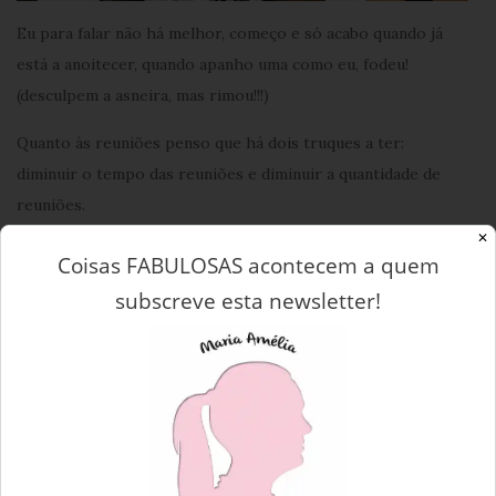
Eu para falar não há melhor, começo e só acabo quando já
está a anoitecer, quando apanho uma como eu, fodeu!
(desculpem a asneira, mas rimou!!!)
Quanto às reuniões penso que há dois truques a ter:
diminuir o tempo das reuniões e diminuir a quantidade de
reuniões.
✕
A maioria das coisas pode ser resolvida por e-mail ou
Coisas FABULOSAS acontecem a quem
telefone e assim poupa-nos tempo e evitamos perder o
subscreve esta newsletter!
foco.
Dica#7 TUDO AO MESMO
TEMPO