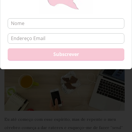
“Sou a maior e faço tudo ao mesmo tempo!”
Humm…. d-u-v-i-d-o!
Essa coisa do
multitasking
é gira mas pouco
credível!
Eu até começo com esse espírito, mas de repente o meu
cérebro começa a dar rateres e esqueço-me de fazer “
send
”