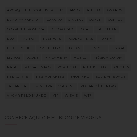
#PORQUEEUESCOLHISERFELIZ
AMOR
ATÉ JÁ!
AWARDS
BEAUTY*MAKE-UP
CANCRO
CINEMA
COACH
CONTOS
CORRENTE POSITIVA
DECORAÇÃO
DICAS
EAT CLEAN
EUA
FASHION
FESTIVAIS
FOOD*DRINKS
FUNNY
HEALTHY LIFE
I'M FEELING
IDEIAS
LIFESTYLE
LISBOA
LIVROS
LOOKS
MY CAMERA
MÚSICA
MÚSICA DO DIA
NATAL
PASSATEMPOS
PORTUGAL
PUBLICIDADE
QUOTES
RED CARPET
RESTAURANTES
SHOPPING
SOLIDARIEDADE
TAILÂNDIA
TIM VIEIRA
VIAGENS
VIAJAR CÁ DENTRO
VIAJAR PELO MUNDO
VIP
WISH'S
WTF
CONHECE AQUI O MEU BLOG DE VIAGENS