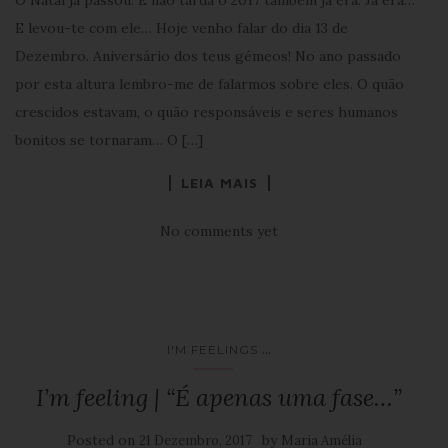
E levou-te com ele… Hoje venho falar do dia 13 de
Dezembro. Aniversário dos teus gémeos! No ano passado
por esta altura lembro-me de falarmos sobre eles. O quão
crescidos estavam, o quão responsáveis e seres humanos
bonitos se tornaram… O […]
LEIA MAIS
No comments yet
...
I'M FEELINGS
I’m feeling | “É apenas uma fase…”
Posted on
by
21 Dezembro, 2017
Maria Amélia