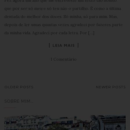
Fez agora um ano que me escreveste um texto tão bonito
que por ser só meu e só teu não o partilho. É como a última
dentada do melhor dos doces. Só minha, só para mim. Mas,
depois de ler umas quantas vezes agradeci por fazeres parte
da minha vida. Agradeci por cada letra. Por […]
LEIA MAIS
1 Comentário
NAVEGAÇÃO
OLDER POSTS
NEWER POSTS
DE
SOBRE MIM…
POSTS