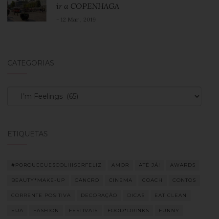
ir a COPENHAGA
- 12 Mar , 2019
CATEGORIAS
Categorias
ETIQUETAS
#PORQUEEUESCOLHISERFELIZ
AMOR
ATÉ JÁ!
AWARDS
BEAUTY*MAKE-UP
CANCRO
CINEMA
COACH
CONTOS
CORRENTE POSITIVA
DECORAÇÃO
DICAS
EAT CLEAN
EUA
FASHION
FESTIVAIS
FOOD*DRINKS
FUNNY