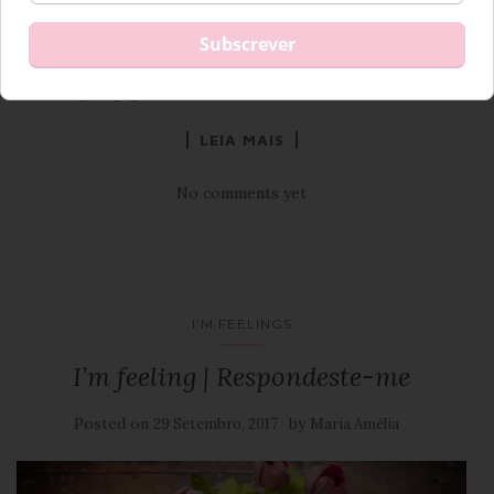
e ficar feliz por teres escolhido aquele meu castelo
encantado que era um pouco de todos os que lá entravam.
Ias lá ter as tuas pessoas. Os teus maravilhosos manos. Os
teus amigos. […]
LEIA MAIS
No comments yet
I'M FEELINGS
I’m feeling | Respondeste-me
Posted on
by
29 Setembro, 2017
Maria Amélia