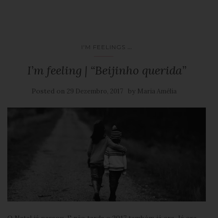
...
I'M FEELINGS
I’m feeling | “Beijinho querida”
Posted on
by
29 Dezembro, 2017
Maria Amélia
O Natal já passou. E não tarda o 2017 também já era. Já era…