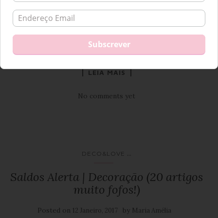
profissões que o exigissem. Não me lembro de entrar em
casa de familiares e de encontrar um escritório montado
numa divisão ou mesmo incorporado em qualquer zona da
casa. Hoje em dia, já não é bem assim! […]
LEIA MAIS
No comments yet
...
DECO&LOVE
Saldos Alerta | Decoração (20 artigos
muito fofos!)
Posted on
by
12 Janeiro, 2017
Maria Amélia