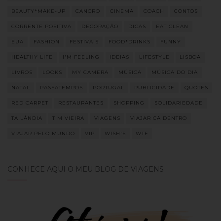
BEAUTY*MAKE-UP
CANCRO
CINEMA
COACH
CONTOS
CORRENTE POSITIVA
DECORAÇÃO
DICAS
EAT CLEAN
EUA
FASHION
FESTIVAIS
FOOD*DRINKS
FUNNY
HEALTHY LIFE
I'M FEELING
IDEIAS
LIFESTYLE
LISBOA
LIVROS
LOOKS
MY CAMERA
MÚSICA
MÚSICA DO DIA
NATAL
PASSATEMPOS
PORTUGAL
PUBLICIDADE
QUOTES
RED CARPET
RESTAURANTES
SHOPPING
SOLIDARIEDADE
TAILÂNDIA
TIM VIEIRA
VIAGENS
VIAJAR CÁ DENTRO
VIAJAR PELO MUNDO
VIP
WISH'S
WTF
CONHECE AQUI O MEU BLOG DE VIAGENS